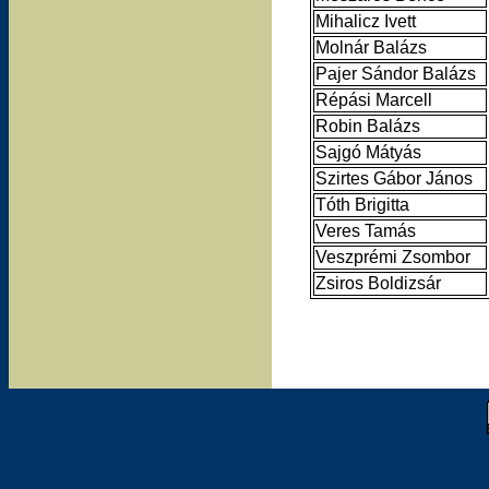
Mihalicz Ivett
Molnár Balázs
Pajer Sándor Balázs
Répási Marcell
Robin Balázs
Sajgó Mátyás
Szirtes Gábor János
Tóth Brigitta
Veres Tamás
Veszprémi Zsombor
Zsiros Boldizsár