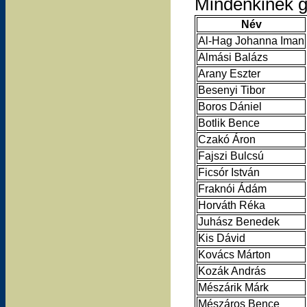
Mindenkinek g
Név
Al-Hag Johanna Iman
Almási Balázs
Arany Eszter
Besenyi Tibor
Boros Dániel
Botlik Bence
Czakó Áron
Fajszi Bulcsú
Ficsór István
Fraknói Ádám
Horváth Réka
Juhász Benedek
Kis Dávid
Kovács Márton
Kozák András
Mészárik Márk
Mészáros Bence