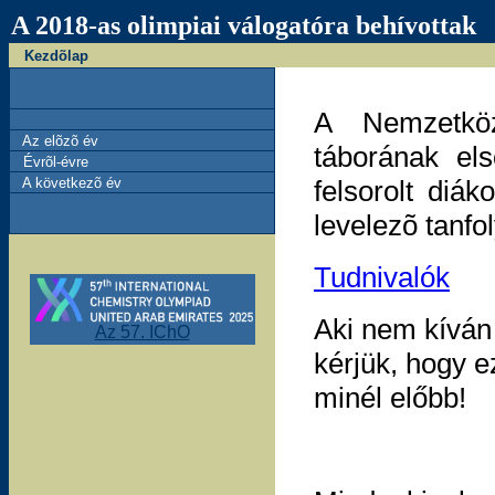
A 2018-as olimpiai válogatóra behívottak
Kezdõlap
A Nemzetköz
Az elõzõ év
táborának els
Évrõl-évre
A következõ év
felsorolt di
levelezõ tanfo
Tudnivalók
Aki nem kíván 
Az 57. IChO
kérjük, hogy e
minél előbb!