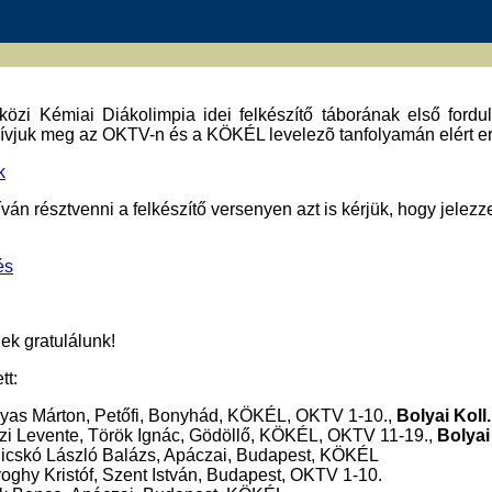
özi Kémiai Diákolimpia idei felkészítő táborának első forduló
hívjuk meg az OKTV-n és a KÖKÉL levelezõ tanfolyamán elért e
k
ván résztvenni a felkészítő versenyen azt is kérjük, hogy jelezz
és
ek gratulálunk!
tt:
yas Márton, Petőfi, Bonyhád, KÖKÉL, OKTV 1-10.,
Bolyai Koll.
zi Levente, Török Ignác, Gödöllő, KÖKÉL, OKTV 11-19.,
Bolyai
icskó László Balázs, Apáczai, Budapest, KÖKÉL
oghy Kristóf, Szent István, Budapest, OKTV 1-10.