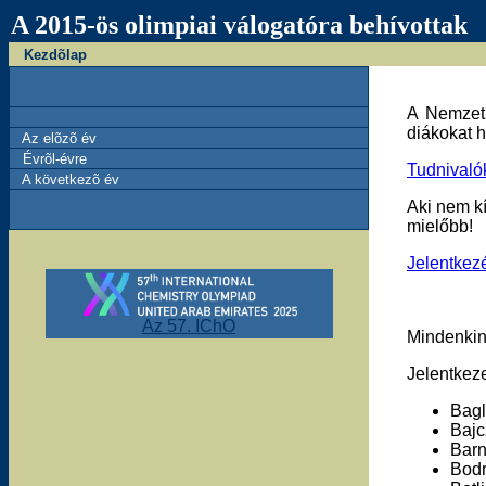
A 2015-ös olimpiai válogatóra behívottak
Kezdõlap
A Nemzetk
diákokat 
Az elõzõ év
Évrõl-évre
Tudnivaló
A következõ év
Aki nem kí
mielőbb!
Jelentkez
Az 57. IChO
Mindenkin
Jelentkeze
Bagl
Bajc
Barn
Bodr