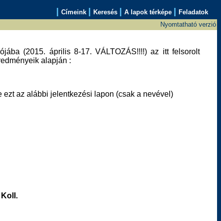
|
|
|
|
Címeink
Keresés
A lapok térképe
Feladatok
Nyomtatható verzió
jába (2015. április 8-17. VÁLTOZÁS!!!!) az itt felsorolt
redményeik alapján :
e ezt az alábbi jelentkezési lapon (csak a nevével)
 Koll.