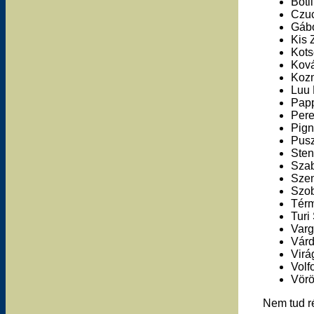
Botl
Czuc
Gábo
Kis 
Kots
Ková
Kozm
Luu 
Papp
Pere
Pign
Pusz
Sten
Szab
Szem
Szob
Térm
Turi
Varg
Várd
Virá
Volf
Vörö
Nem tud ré