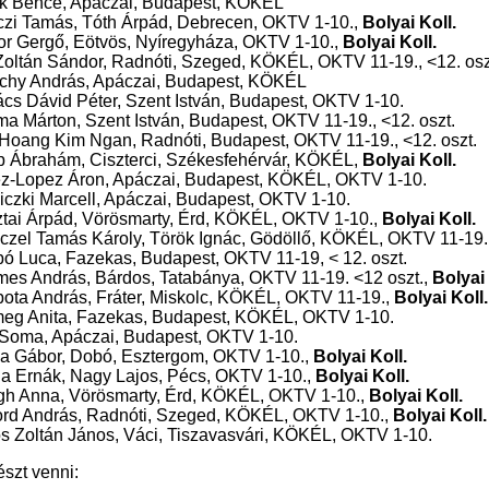
ik Bence, Apáczai, Budapest, KÖKÉL
zi Tamás, Tóth Árpád, Debrecen, OKTV 1-10.,
Bolyai Koll.
r Gergő, Eötvös, Nyíregyháza, OKTV 1-10.,
Bolyai Koll.
Zoltán Sándor, Radnóti, Szeged, KÖKÉL, OKTV 11-19., <12. osz
chy András, Apáczai, Budapest, KÖKÉL
cs Dávid Péter, Szent István, Budapest, OKTV 1-10.
a Márton, Szent István, Budapest, OKTV 11-19., <12. oszt.
Hoang Kim Ngan, Radnóti, Budapest, OKTV 11-19., <12. oszt.
 Ábrahám, Ciszterci, Székesfehérvár, KÖKÉL,
Bolyai Koll.
z-Lopez Áron, Apáczai, Budapest, KÖKÉL, OKTV 1-10.
iczki Marcell, Apáczai, Budapest, OKTV 1-10.
tai Árpád, Vörösmarty, Érd, KÖKÉL, OKTV 1-10.,
Bolyai Koll.
czel Tamás Károly, Török Ignác, Gödöllő, KÖKÉL, OKTV 11-19.
ó Luca, Fazekas, Budapest, OKTV 11-19, < 12. oszt.
es András, Bárdos, Tatabánya, OKTV 11-19. <12 oszt.,
Bolyai 
ota András, Fráter, Miskolc, KÖKÉL, OKTV 11-19.,
Bolyai Koll.
eg Anita, Fazekas, Budapest, KÖKÉL, OKTV 1-10.
 Soma, Apáczai, Budapest, OKTV 1-10.
a Gábor, Dobó, Esztergom, OKTV 1-10.,
Bolyai Koll.
a Ernák, Nagy Lajos, Pécs, OKTV 1-10.,
Bolyai Koll.
gh Anna, Vörösmarty, Érd, KÖKÉL, OKTV 1-10.,
Bolyai Koll.
ord András, Radnóti, Szeged, KÖKÉL, OKTV 1-10.,
Bolyai Koll.
s Zoltán János, Váci, Tiszavasvári, KÖKÉL, OKTV 1-10.
szt venni: