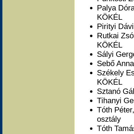
Palya Dóra
KÖKÉL
Pirityi Dá
Rutkai Zsó
KÖKÉL
Sályi Gerg
Sebő Anna
Székely Es
KÖKÉL
Sztanó Gáb
Tihanyi Ge
Tóth Péter
osztály
Tóth Tamás