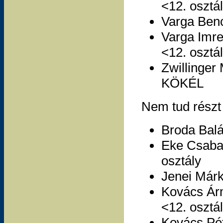
<12. osztá
Varga Benc
Varga Imre
<12. osztá
Zwillinger
KÖKÉL
Nem tud részt
Broda Balá
Eke Csaba,
osztály
Jenei Márk
Kovács Ár
<12. osztá
Kovács Pét