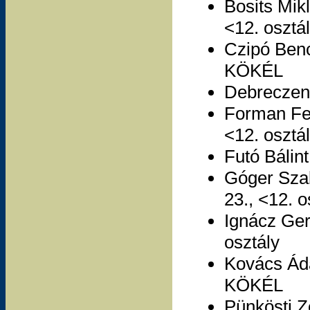
Bosits Mik
<12. osztá
Czipó Benc
KÖKÉL
Debreczen
Forman Fer
<12. osztá
Futó Bálin
Góger Szab
23., <12. o
Ignácz Ger
osztály
Kovács Ád
KÖKÉL
Pünkösti Z