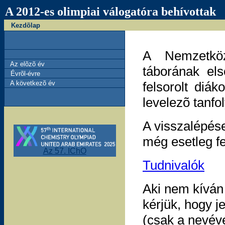
A 2012-es olimpiai válogatóra behívottak
Kezdõlap
A Nemzetköz
Az elõzõ év
táborának els
Évrõl-évre
A következõ év
felsorolt di
levelezõ tanfo
A visszalépés
még esetleg fel
Az 57. IChO
Tudnivalók
Aki nem kíván 
kérjük, hogy j
(csak a nevéve