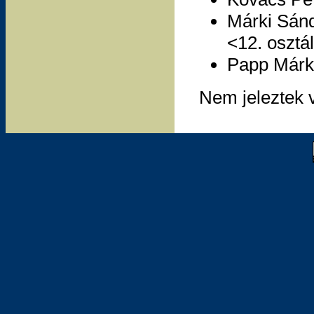
Márki Sánd
<12. osztá
Papp Márk
Nem jeleztek 