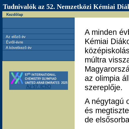
Tudnivalók az 52. Nemzetközi Kémiai Diák
Kezdõlap
A minden év
Az elõzõ év
Kémiai Diáko
Évrõl-évre
A következõ év
középiskolás
múltra viss
Magyarország
az olimpia á
szereplője.
Az 57. IChO
A négytagú o
és megtiszte
de elsősorba