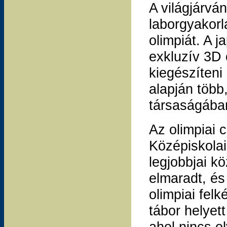
A világjárván
laborgyakorl
olimpiát. A j
exkluzív 3D 
kiegészíteni 
alapján több
társaságába
Az olimpiai 
Középiskolai
legjobbjai kö
elmaradt, és
olimpiai fel
tábor helyett
ahol nincs o