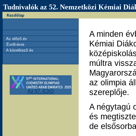
Tudnivalók az 52. Nemzetközi Kémiai Diák
Kezdõlap
A minden év
Az elõzõ év
Kémiai Diáko
Évrõl-évre
A következõ év
középiskolás
múltra viss
Magyarország
az olimpia á
szereplője.
Az 57. IChO
A négytagú o
és megtiszte
de elsősorba