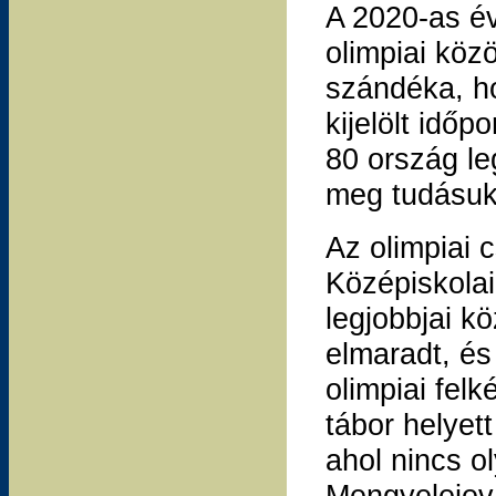
A 2020-as év
olimpiai köz
szándéka, ho
kijelölt időpo
80 ország le
meg tudásuk
Az olimpiai 
Középiskolai
legjobbjai kö
elmaradt, és
olimpiai fel
tábor helyett
ahol nincs o
Mengyelejev 