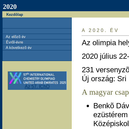
2020
Kezdõlap
A 2020. ÉV
Az elõzõ év
Az olimpia he
Évrõl-évre
A következõ év
2020 július 22
231 versenyzõ
Új ország: Sri
Az 57. IChO
A magyar csap
Benkõ Dávi
ezüstérem 
Középiskola