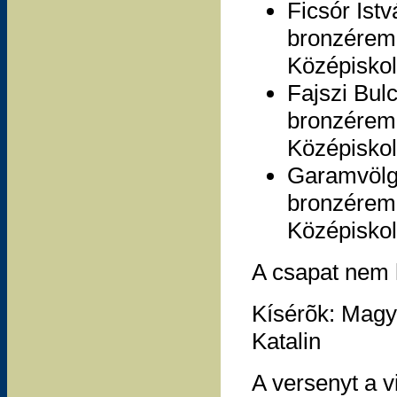
Ficsór Ist
bronzérem 
Középiskol
Fajszi Bul
bronzérem 
Középiskola
Garamvölgy
bronzérem 
Középiskol
A csapat nem h
Kísérõk: Magya
Katalin
A versenyt a v