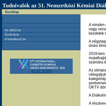
Tudnivalók az 51. Nemzetközi Kémiai Diák
Kezdõlap
A minden 
nagy vers
Az elõzõ év
kezdetek ó
Évrõl-évre
A következõ év
A négytagú
óriási élmé
2019-ben P
mutathatj
számára é
Az olimpi
Az 57. IChO
válogatjuk
kategóriá
pontverse
OKTV döntő
A Diákolim
A résztvev