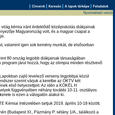
|
|
|
|
Címeink
Keresés
A lapok térképe
Feladatok
Nyomtatható verzió
ilág kémia iránt érdeklődő középiskolás diákjainak
ényezője Magyarország volt, és a magyar csapat a
je.
ést, valamint igen sok kemény munkát, de elsősorban
, mint 80 ország legjobb diákjainak társaságában
 program járul hozzá, hogy az olimpia minden résztvevő
Lapokban zajló levelező verseny legjobbjai közül
endszer szerint várjuk a keretbe az OKTV két
nek első helyezettjeit. Az idén a KÖKÉL H
elyek függvényében néhány további 10-11. osztályos
erete is ezen a válogatón alakul ki.
E Kémiai Intézetében tartjuk 2019. április 10-18 között.
ínén (Budapest XI., Pázmány P. sétány 1/A., találkozó a