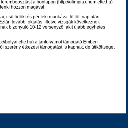
 terembeosztást a honlapon (http://olimpia.chem.elte.hu)
ndenki hozzon magával.
ai, csütörtöki és pénteki munkával töltött nap után
ztán további oktatás, illetve vizsgák következnek
bbnak bizonyuló 10-12 versenyző, akit újabb egyhetes
p://bolyai.elte.hu) a tanfolyamot támogató Emberi
ői szerény étkezési támogatást is kapnak, de útiköltséget