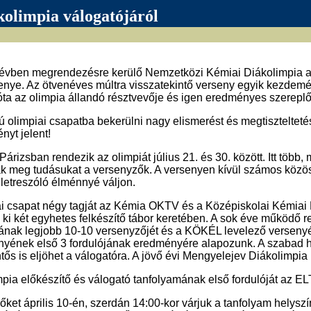
olimpia válogatójáról
évben megrendezésre kerülő Nemzetközi Kémiai Diákolimpia a v
enye. Az ötvenéves múltra visszatekintő verseny egyik kezdem
ta az olimpia állandó résztvevője és igen eredményes szereplő
 olimpiai csapatba bekerülni nagy elismerést és megtiszteltet
nyt jelent!
árizsban rendezik az olimpiát július 21. és 30. között. Itt több
ák meg tudásukat a versenyzők. A versenyen kívül számos közös
letreszóló élménnyé váljon.
ai csapat négy tagját az Kémia OKTV és a Középiskolai Kémiai 
 ki két egyhetes felkészítő tábor keretében. A sok éve működő r
jának legjobb 10-10 versenyzőjét és a KÖKÉL levelező versenyé
nyének első 3 fordulójának eredményére alapozunk. A szabad h
s is eljöhet a válogatóra. A jövő évi Mengyelejev Diákolimpia k
pia előkészítő és válogató tanfolyamának első fordulóját az ELT
őket április 10-én, szerdán 14:00-kor várjuk a tanfolyam helysz