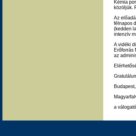
Kémia port
közöljük.
Az előadás
félnapos d
(kedden la
intenzív m
A vidéki d
Erőforrás 
az adminis
Elérhetős
Gratulálun
Budapest,
Magyarfal
a válogat