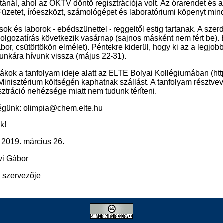
ánál, ahol az OKTV döntő regisztrációja volt. Az órarendet és a
 Füzetet, íróeszközt, számológépet és laboratóriumi köpenyt mi
ok és laborok - ebédszünettel - reggeltől estig tartanak. A szerd
olgozatírás következik vasárnap (sajnos másként nem fért be). E
bor, csütörtökön elmélet). Péntekre kiderül, hogy ki az a legjo
unkára hívunk vissza (május 22-31).
iákok a tanfolyam ideje alatt az ELTE Bolyai Kollégiumában (htt
Minisztérium költségén kaphatnak szállást. A tanfolyam résztvev
ztráció nehézsége miatt nem tudunk téríteni.
égünk: olimpia@chem.elte.hu
k!
 2019. március 26.
vi Gábor
ó szervezõje