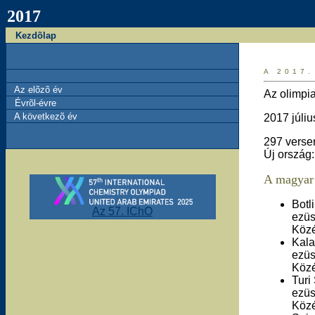
2017
Kezdõlap
A 2017.
Az elõzõ év
Az olimpi
Évrõl-évre
A következõ év
2017 júliu
297 verse
Új ország:
A magyar 
Botl
Az 57. IChO
ezüs
Közé
Kala
ezüs
Közé
Turi
ezüs
Közé