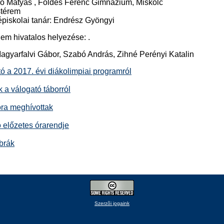
ó Mátyás , Földes Ferenc Gimnázium, Miskolc
térem
piskolai tanár: Endrész Gyöngyi
em hivatalos helyezése: .
Magyarfalvi Gábor, Szabó András, Zihné Perényi Katalin
ó a 2017. évi diákolimpiai programról
 a válogató táborról
óra meghívottak
 előzetes órarendje
brák
Szerzõi jogaink