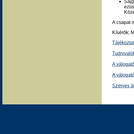
Sajg
ezüs
Közé
A csapat n
Kísérõk: 
Tájékoztat
Tudnivalók
A válogat
A válogató
Szerves á