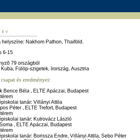
 ÉV
a helyszíne: Nakhom Pathon, Thaiföld.
s 6-15
nyzõ 79 országból
 Kuba, Fülöp-szigetek, írország, Ausztria
csapat és eredményei:
ik Bence Béla , ELTE Apáczai, Budapest
térem
piskolai tanár: Villányi Attila
pos Péter , ELTE Trefort, Budapest
térem
piskolai tanár: Kutrovácz László
 Soma , ELTE Apáczai, Budapest
térem
piskolai tanár: Borissza Endre, Villányi Attila, Sebo Péter