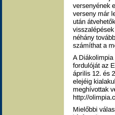
versenyének el
verseny már le
után átvehetők
visszalépések
néhány tovább
számíthat a m
A Diákolimpia 
fordulóját az 
április 12. és
elejéig kialaku
meghívottak v
http://olimpia
Mielőbbi válas