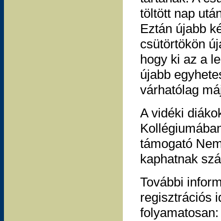
töltött nap ut
Eztán újabb ké
csütörtökön új
hogy ki az a l
újabb egyhete
várhatólag máj
A vidéki diáko
Kollégiumában 
támogató Nemz
kaphatnak szál
További infor
regisztrációs 
folyamatosan: