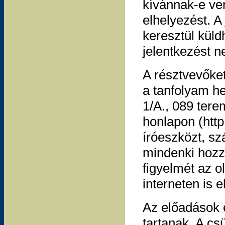
kívánnak-e ven
elhelyezést. 
keresztül küldh
jelentkezést n
A résztvevőket
a tanfolyam h
1/A., 089 tere
honlapon (http
íróeszközt, s
mindenki hozz
figyelmét az 
interneten is 
Az előadások é
tartanak. A cs