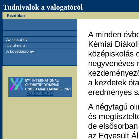
Tudnivalók a válogatóról
Kezdõlap
A minden évb
Az elõzõ év
Kémiai Diákoli
Évrõl-évre
A következõ év
középiskolás d
negyvenéves m
kezdeményezőj
a kezdetek óta
eredményes sz
Az 57. IChO
A négytagú oli
és megtisztelt
de elsősorban 
az Egyesült Á