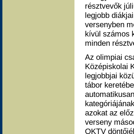
résztvevők júl
legjobb diákja
versenyben mé
kívül számos 
minden résztv
Az olimpiai c
Középiskolai 
legjobbjai közü
tábor keretéb
automatikusan
kategóriájának
azokat az előz
verseny másodi
OKTV döntőjéb