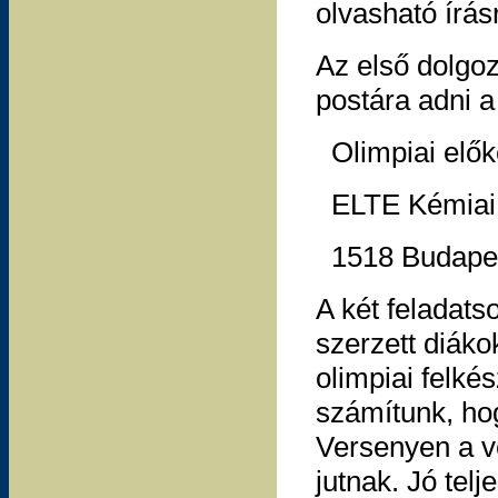
olvasható írás
Az első dolgo
postára adni a
Olimpiai elők
ELTE Kémiai 
1518 Budapest
A két feladats
szerzett diák
olimpiai felkés
számítunk, ho
Versenyen a v
jutnak. Jó tel