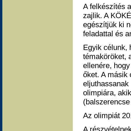
A felkészítés
zajlik. A KÖK
egészítjük ki
feladattal és 
Egyik célunk,
témaköröket, 
ellenére, hog
őket. A másik 
eljuthassanak 
olimpiára, ak
(balszerencse 
Az olimpiát 2
A részvételnek