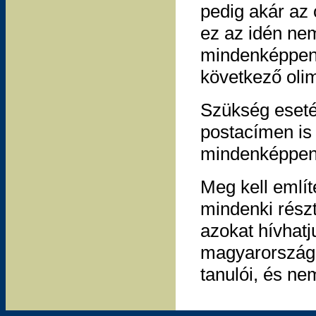
pedig akár az 
ez az idén nem
mindenképpen 
következő olim
Szükség eset
postacímen is 
mindenképpen
Meg kell említ
mindenki részt
azokat hívhatj
magyarországi
tanulói, és nem