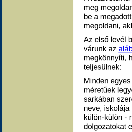
meg megoldani
be a megadott
megoldani, akk
Az első levél 
várunk az
alá
megkönnyíti, 
teljesülnek:
Minden egyes 
méretűek legye
sarkában szere
neve, iskolája
külön-külön - 
dolgozatokat e