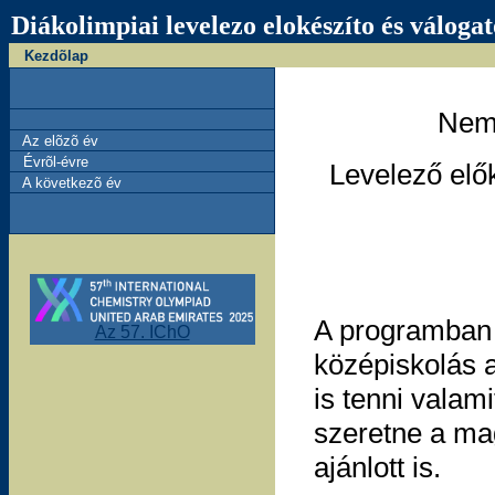
Diákolimpiai levelezo elokészíto és váloga
Kezdõlap
Nemz
Az elõzõ év
Évrõl-évre
Levelező elők
A következõ év
A programban r
Az 57. IChO
középiskolás 
is tenni valam
szeretne a mag
ajánlott is.