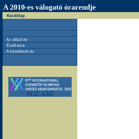
A 2010-es válogató órarendje
Kezdõlap
Az elõzõ év
Évrõl-évre
A következõ év
Az 57. IChO