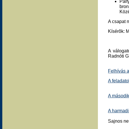
Pálf
bro
Közé
A csapat n
Kísérõk: M
A válogat
Radnóti Gi
Felhívás a
A feladat
A második
A harmadi
Sajnos ne