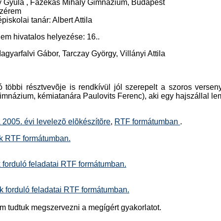
y Gyula , Fazekas Mihály Gimnázium, Budapest
nzérem
piskolai tanár: Albert Attila
em hivatalos helyezése: 16..
agyarfalvi Gábor, Tarczay György, Villányi Attila
ó többi résztvevõje is rendkívül jól szerepelt a szoros vers
mnázium, kémiatanára Paulovits Ferenc), aki egy hajszállal lema
 2005. évi levelezõ elõkészítõre
,
RTF formátumban
.
ok RTF formátumban.
 forduló feladatai RTF formátumban.
k forduló feladatai RTF formátumban.
m tudtuk megszervezni a megígért gyakorlatot.