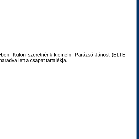
enyben. Külön szeretnénk kiemelni Parázsó Jánost (ELTE
radva lett a csapat tartalékja.