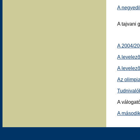
A negyedi
A tajvani 
A 2004/20
A levelez
A levelez
Az olimpia
Tudnivalók
A válogat
A második