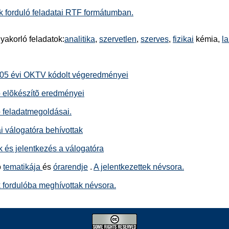
k forduló feladatai RTF formátumban.
gyakorló feladatok:
analitika
,
szervetlen
,
szerves
,
fizikai
kémia,
la
05 évi OKTV kódolt végeredményei
õ elõkészítõ eredményei
õ feladatmegoldásai.
i válogatóra behívottak
 és jelentkezés a válogatóra
ó
tematikája
és
órarendje
.
A jelentkezettek névsora.
 fordulóba meghívottak névsora.