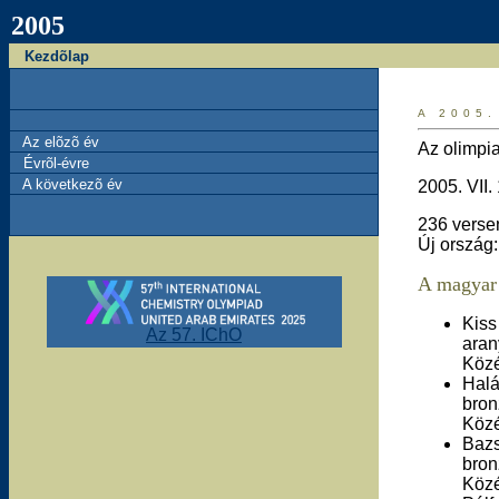
2005
Kezdõlap
A 2005.
Az elõzõ év
Az olimpi
Évrõl-évre
A következõ év
2005. VII.
236 verse
Új ország:
A magyar 
Kiss
Az 57. IChO
ara
Közé
Halá
bro
Közé
Bazs
bro
Közé