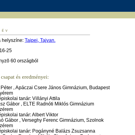
 ÉV
a helyszíne:
Taipei, Tajvan.
 16-25
nyzõ 60 országból
csapat és eredményei:
 Péter , Apáczai Csere János Gimnázium, Budapest
nyérem
piskolai tanár: Villányi Attila
sz Gábor , ELTE Radnóti Miklós Gimnázium
nzérem
piskolai tanár: Albert Viktor
ó Gábor , Verseghy Ferenc Gimnázium, Szolnok
nzérem
piskolai tanár: Pogányné Balázs Zsuzsanna