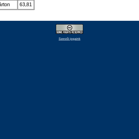
árton
63,81
Szerzõi jogaink