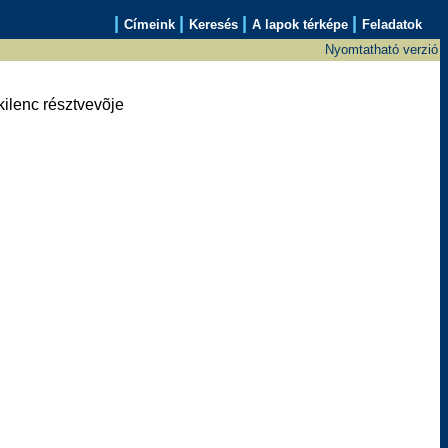
|
|
|
|
Címeink
Keresés
A lapok térképe
Feladatok
Nyomtatható verzió
kilenc résztvevõje