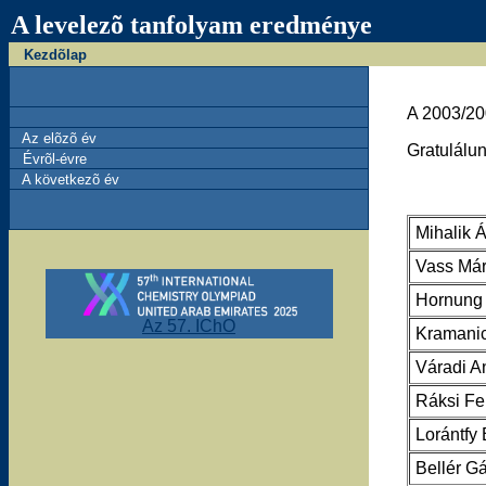
A levelezõ tanfolyam eredménye
Kezdõlap
A 2003/200
Az elõzõ év
Gratulálun
Évrõl-évre
A következõ év
Mihalik 
Vass Már
Hornung
Az 57. IChO
Kramani
Váradi A
Ráksi Fe
Lorántfy 
Bellér G