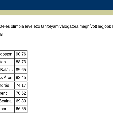
4-es olimpia levelezõ tanfolyam válogatóra meghívott legjobb 
k!
Ágoston
90,76
ton
88,73
 Balázs
85,65
cs Áron
82,45
ndrás
74,17
renc
70,62
Bettina
69,80
ábor
66,55