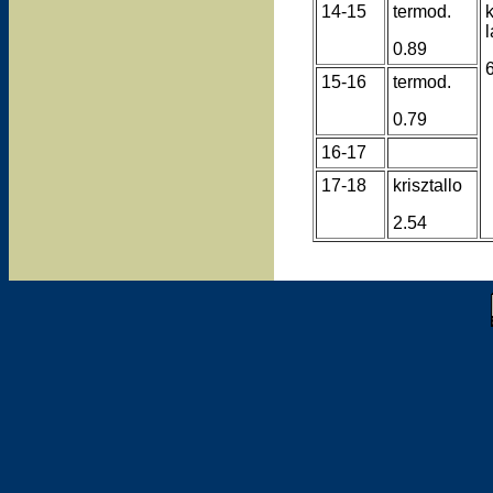
14-15
termod.
k
0.89
15-16
termod.
0.79
16-17
17-18
krisztallo
2.54