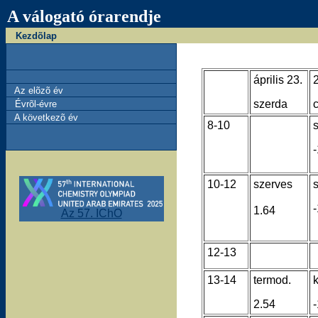
A válogató órarendje
Kezdõlap
április 23.
Az elõzõ év
szerda
Évrõl-évre
A következõ év
8-10
10-12
szerves
1.64
Az 57. IChO
12-13
13-14
termod.
k
2.54