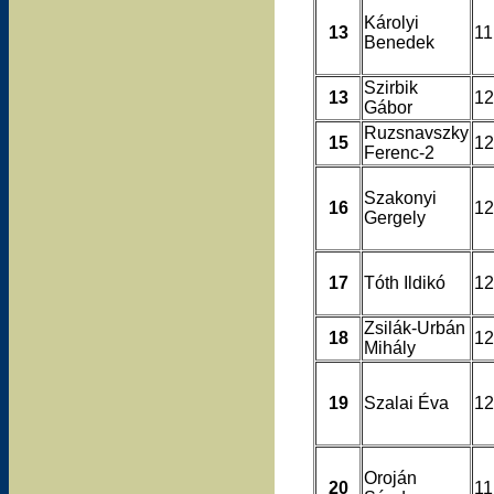
Károlyi
13
11
Benedek
Szirbik
13
12
Gábor
Ruzsnavszky
15
12
Ferenc-2
Szakonyi
16
12
Gergely
17
Tóth Ildikó
12
Zsilák-Urbán
18
12
Mihály
19
Szalai Éva
12
Oroján
20
11