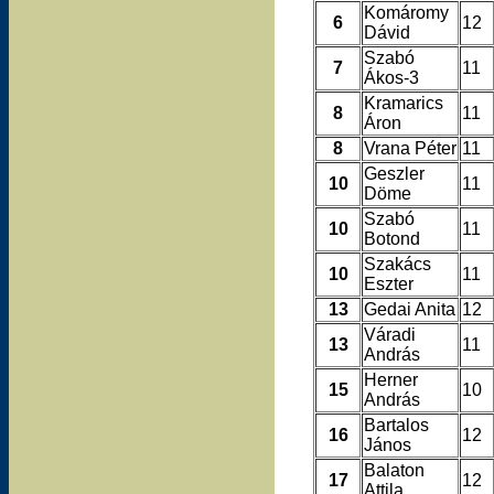
Komáromy
6
12
Dávid
Szabó
7
11
Ákos-3
Kramarics
8
11
Áron
8
Vrana Péter
11
Geszler
10
11
Döme
Szabó
10
11
Botond
Szakács
10
11
Eszter
13
Gedai Anita
12
Váradi
13
11
András
Herner
15
10
András
Bartalos
16
12
János
Balaton
17
12
Attila