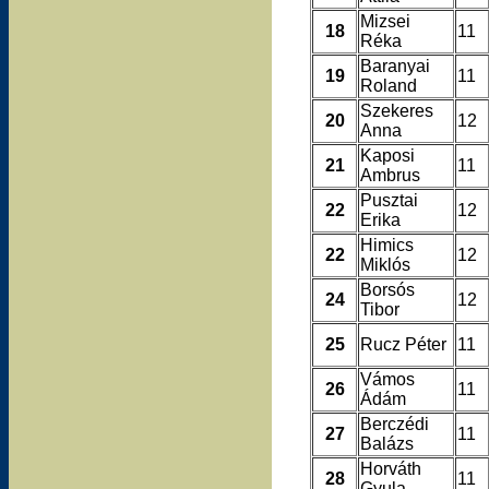
Mizsei
18
11
Réka
Baranyai
19
11
Roland
Szekeres
20
12
Anna
Kaposi
21
11
Ambrus
Pusztai
22
12
Erika
Himics
22
12
Miklós
Borsós
24
12
Tibor
25
Rucz Péter
11
Vámos
26
11
Ádám
Berczédi
27
11
Balázs
Horváth
28
11
Gyula