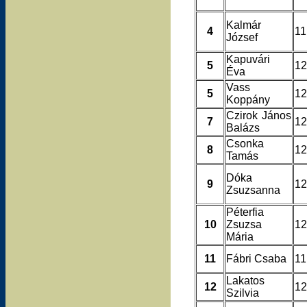
Kalmár
4
11
József
Kapuvári
5
12
Éva
Vass
5
12
Koppány
Czirok János
7
12
Balázs
Csonka
8
12
Tamás
Dóka
9
12
Zsuzsanna
Péterfia
10
Zsuzsa
12
Mária
11
Fábri Csaba
11
Lakatos
12
12
Szilvia