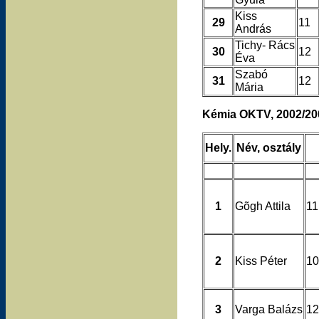
Kiss
29
11
András
Tichy- Rács
30
12
Éva
Szabó
31
12
Mária
Kémia OKTV, 2002/20
Hely.
Név, osztály
1
Gõgh Attila
11
2
Kiss Péter
10
3
Varga Balázs
12