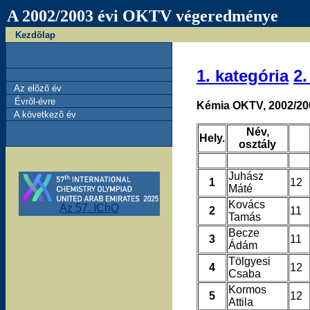
A 2002/2003 évi OKTV végeredménye
Kezdõlap
1. kategória
2.
Az elõzõ év
Évrõl-évre
Kémia OKTV, 2002/20
A következõ év
Név,
Hely.
osztály
Juhász
1
12
Máté
Kovács
Az 57. IChO
2
11
Tamás
Becze
3
11
Ádám
Tölgyesi
4
12
Csaba
Kormos
5
12
Attila