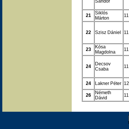
Sándor
Siklós
21
11
Márton
22
Szisz Dániel
11
Kósa
23
11
Magdolna
Decsov
24
11
Csaba
24
Lakner Péter
12
Németh
26
11
Dávid