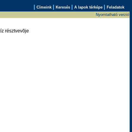
|
|
|
|
Címeink
Keresés
A lapok térképe
Feladatok
Nyomtatható verzió
íz résztvevõje