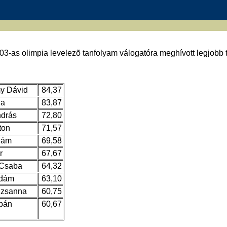
3-as olimpia levelezõ tanfolyam válogatóra meghívott legjobb t
y Dávid
84,37
la
83,87
ndrás
72,80
ton
71,57
dám
69,58
r
67,67
 Csaba
64,32
dám
63,10
uzsanna
60,75
rbán
60,67