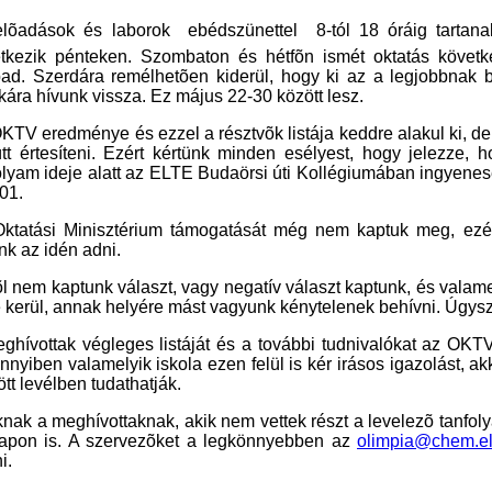
lõadások és laborok  ebédszünettel  8-tól 18 óráig tartana
tkezik pénteken. Szombaton és hétfõn ismét oktatás követ
ad. Szerdára remélhetõen kiderül, hogy ki az a legjobbnak b
ára hívunk vissza. Ez május 22-30 között lesz.
KTV eredménye és ezzel a résztvõk listája keddre alakul ki, de
tt értesíteni. Ezért kértünk minden esélyest, hogy jelezze, 
olyam ideje alatt az ELTE Budaörsi úti Kollégiumában ingyenes
01.
ktatási Minisztérium támogatását még nem kaptuk meg, ezér
nk az idén adni.
õl nem kaptunk választ, vagy negatív választ kaptunk, és valam
 kerül, annak helyére mást vagyunk kénytelenek behívni. Úgyszin
ghívottak végleges listáját és a további tudnivalókat az O
nyiben valamelyik iskola ezen felül is kér irásos igazolást, a
ött levélben tudathatják.
nak a meghívottaknak, akik nem vettek részt a levelezõ tanfoly
apon is. A szervezõket a legkönnyebben az
olimpia@chem.el
i.