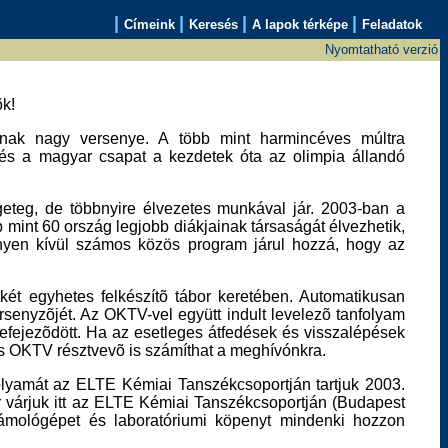
|
|
|
|
Címeink
Keresés
A lapok térképe
Feladatok
Nyomtatható verzió
k!
ainak nagy versenye. A több mint harmincéves múltra
 és a magyar csapat a kezdetek óta az olimpia állandó
geteg, de többnyire élvezetes munkával jár. 2003-ban a
b mint 60 ország legjobb diákjainak társaságát élvezhetik,
nyen kívül számos közös program járul hozzá, hogy az
 két egyhetes felkészítõ tábor keretében. Automatikusan
senyzõjét. Az OKTV-vel együtt indult levelezõ tanfolyam
 befejezõdött. Ha az esetleges átfedések és visszalépések
os OKTV résztvevõ is számíthat a meghívónkra.
olyamát az ELTE Kémiai Tanszékcsoportján tartjuk 2003.
kor várjuk itt az ELTE Kémiai Tanszékcsoportján (Budapest
 számológépet és laboratóriumi köpenyt mindenki hozzon