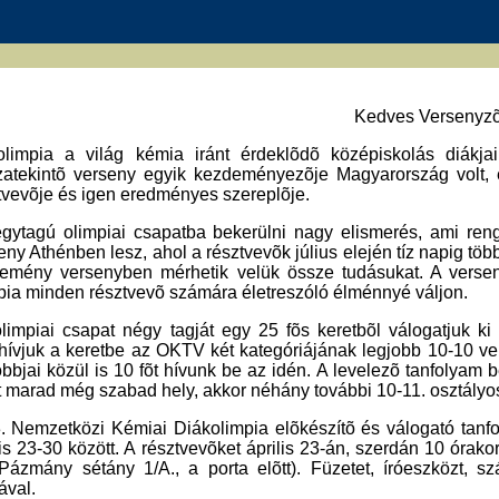
Kedves Versenyzõ
limpia a világ kémia iránt érdeklõdõ középiskolás diákj
zatekintõ verseny egyik kezdeményezõje Magyarország volt,
tvevõje és igen eredményes szereplõje.
gytagú olimpiai csapatba bekerülni nagy elismerés, ami ren
eny Athénben lesz, ahol a résztvevõk július elején tíz napig töb
emény versenyben mérhetik velük össze tudásukat. A verse
pia minden résztvevõ számára életreszóló élménnyé váljon.
limpiai csapat négy tagját egy 25 fõs keretbõl válogatjuk ki
ívjuk a keretbe az OKTV két kategóriájának legjobb 10-10 ver
obbjai közül is 10 fõt hívunk be az idén. A levelezõ tanfolyam
t marad még szabad hely, akkor néhány további 10-11. osztály
. Nemzetközi Kémiai Diákolimpia elõkészítõ és válogató tanf
lis 23-30 között. A résztvevõket április 23-án, szerdán 10 óra
 Pázmány sétány 1/A., a porta elõtt). Füzetet, íróeszközt,
val.