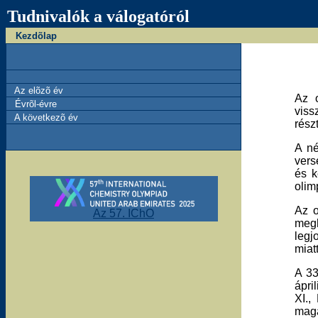
Tudnivalók a válogatóról
Kezdõlap
Az elõzõ év
Az o
Évrõl-évre
viss
A következõ év
rész
A né
vers
és k
olim
Az o
Az 57. IChO
megh
legj
miat
A 33
ápri
XI.,
magá