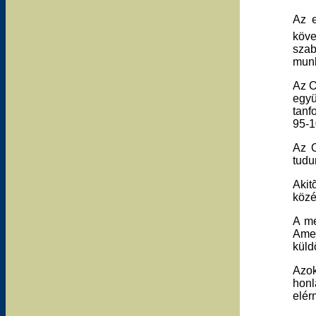
Az e
köve
szab
munk
Az O
együ
tanf
95-1
Az O
tudu
Akit
közé
A me
Amen
küld
Azok
honl
elérn