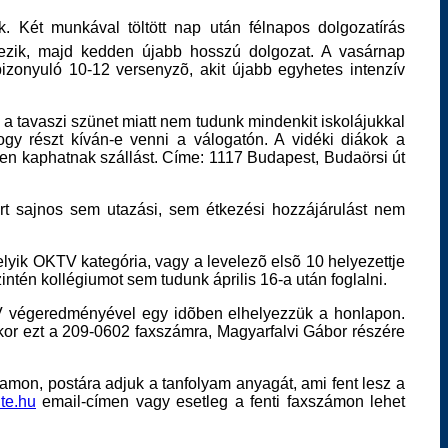
k. Két munkával töltött nap után félnapos dolgozatírás
kezik, majd kedden újabb hosszú dolgozat. A vasárnap
izonyuló 10-12 versenyzõ, akit újabb egyhetes intenzív
 a tavaszi szünet miatt nem tudunk mindenkit iskolájukkal
hogy részt kíván-e venni a válogatón. A vidéki diákok a
en kaphatnak szállást. Címe: 1117 Budapest, Budaörsi út
t sajnos sem utazási, sem étkezési hozzájárulást nem
elyik OKTV kategória, vagy a levelezõ elsõ 10 helyezettje
tén kollégiumot sem tudunk április 16-a után foglalni.
KTV végeredményével egy idõben elhelyezzük a honlapon.
kkor ezt a 209-0602 faxszámra, Magyarfalvi Gábor részére
amon, postára adjuk a tanfolyam anyagát, ami fent lesz a
te.hu
email-címen vagy esetleg a fenti faxszámon lehet