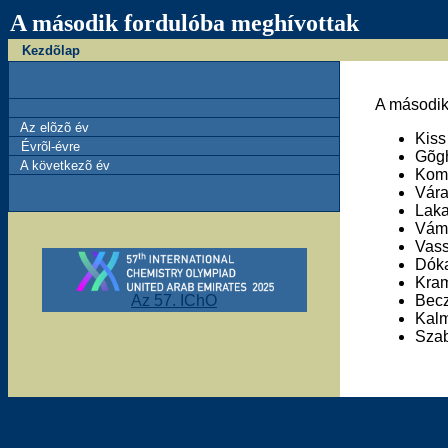
A második fordulóba meghívottak
Kezdõlap
A második
Az elõzõ év
Kiss
Évrõl-évre
Gõgh
A következõ év
Kom
Vára
Laka
Vám
Vass
Dók
Kram
Az 57. IChO
Bec
Kalm
Sza