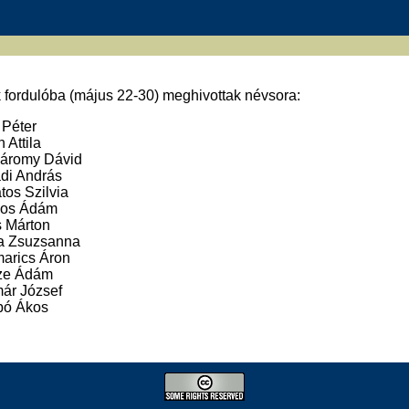
 fordulóba (május 22-30) meghivottak névsora:
 Péter
 Attila
áromy Dávid
di András
tos Szilvia
os Ádám
 Márton
a Zsuzsanna
arics Áron
ze Ádám
ár József
bó Ákos