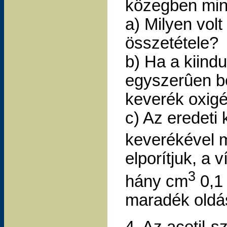
közegben mint
a) Milyen vol
összetétele?
b) Ha a kiind
egyszerûen be
keverék oxig
c) Az eredet
keverékével m
elporítjuk, a v
3
hány cm
0,1
maradék oldás
4. Az acetil-s