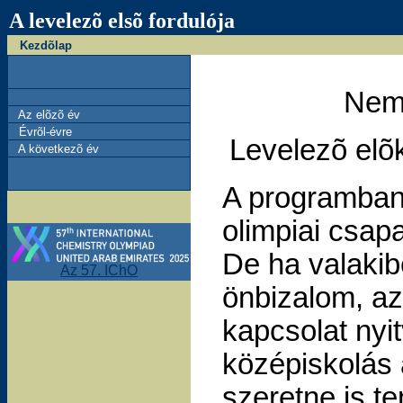
A levelezõ elsõ fordulója
Kezdõlap
Nemz
Az elõzõ év
Évrõl-évre
Levelezõ elõk
A következõ év
A programban 
olimpiai csapat
De ha valakib
Az 57. IChO
önbizalom, az
kapcsolat nyi
középiskolás 
szeretne is te