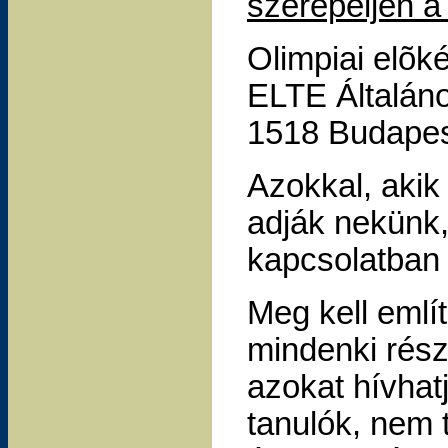
szerepeljen a
Olimpiai elõk
ELTE Általán
1518 Budapest
Azokkal, akik
adják nekünk,
kapcsolatban 
Meg kell emlí
mindenki rész
azokat hívhat
tanulók, nem t