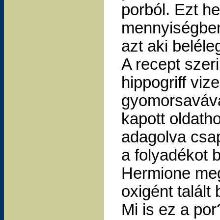
porból. Ezt h
mennyiségben 
azt aki beléle
A recept szeri
hippogriff viz
gyomorsaváva
kapott oldath
adagolva csa
a folyadékot 
Hermione megv
oxigént talált
Mi is ez a por