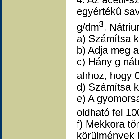
egyértékû sav
3
g/dm
. Nátriu
a) Számítsa ki 
b) Adja meg a
c) Hány g nát
ahhoz, hogy 0
d) Számítsa ki
e) A gyomorsa
oldható fel 1
f) Mekkora tö
körülmények k