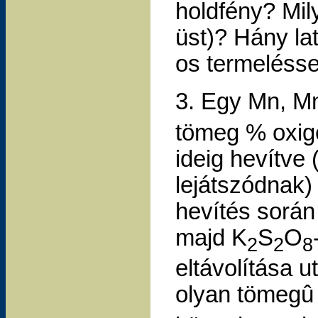
holdfény? Mil
üst)? Hány lat
os termeléssel
3. Egy Mn, 
tömeg % oxig
ideig hevítve
lejátszódnak)
hevítés során
majd K
S
O
2
2
8
eltávolítása 
olyan tömeg