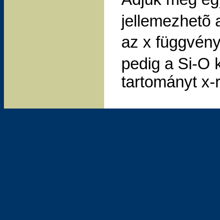
jellemezhetõ 
az x függvény
pedig a Si-O
tartományt x-r