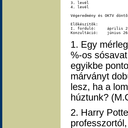
3. levél			febr. 14.			márc. 3.

4. levél			márc. 14.			márc. 31.

Végeredmény és OKTV döntõ	ápr. 12.

Elõkészítõk:

I. forduló:	április 23-30 (kb. 25 fõ részére)		II. forduló:	május 22-29 (kb 10 fõ)

1. Egy mérleg
%-os sósavat 
egyikbe ponto
márványt dobu
lesz, ha a lo
húztunk? (M.
2. Harry Potte
professzortól