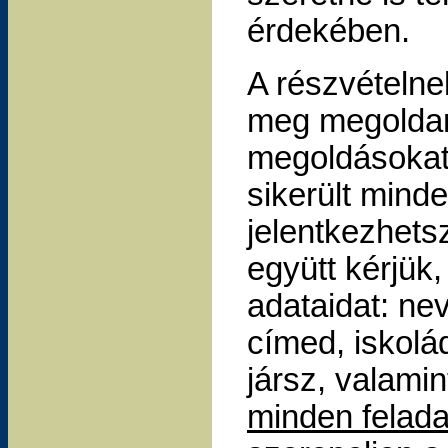
érdekében.
A részvételne
meg megoldani
megoldásokat
sikerült minde
jelentkezhetsz
együtt kérjük,
adataidat: ne
címed, iskolá
jársz, valami
minden feladat