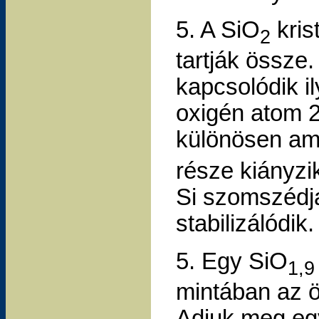
5. A SiO
kris
2
tartják össze
kapcsolódik i
oxigén atom 2
különösen am
része kiányzi
Si szomszédjai
stabilizálódik.
5. Egy SiO
1,9
mintában az ö
Adjuk meg eg