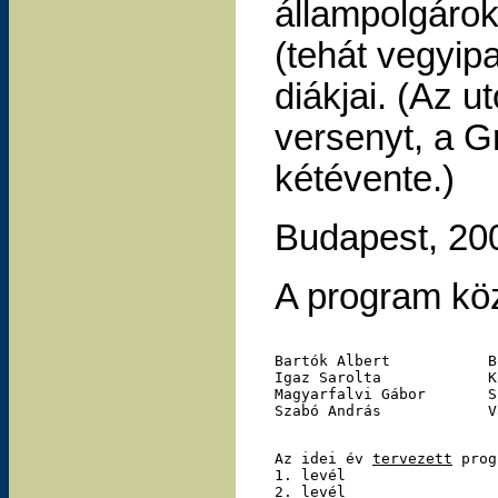
állampolgáro
(tehát vegyip
diákjai. (Az 
versenyt, a G
kétévente.)
Budapest, 20
A program kö
Bartók Albert		Bõdi András		Homonnay Zoltán

Igaz Sarolta		Kóczán György		Kotschy András

Magyarfalvi Gábor	Szalay Roland		Stirling András

Az idei év 
tervezett
 programja:	Új feladatok p
1. levél							jan. 3.

2. levél			jan. 17.			feb. 3.
