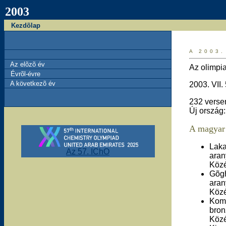
2003
Kezdõlap
A 2003.
Az elõzõ év
Az olimpi
Évrõl-évre
A következõ év
2003. VII.
232 verse
Új ország:
A magyar 
Laka
Az 57. IChO
aran
Közé
Gõgh
aran
Közé
Komá
bro
Közé