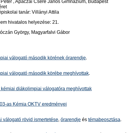
 Péter , Apáczai Csere János Gimnázium, Budapest
éret
piskolai tanár: Villányi Attila
nem hivatalos helyezése: 21.
Kóczán György, Magyarfalvi Gábor
mpiai válogató második körének órarendje
.
mpiai válogató második körébe meghívottak
.
 kémiai diákolimpiai válogatóra meghívottak
003-as Kémia OKTV eredményei
i válogató rövid ismertetése
,
órarendje
és
témabeosztása
.