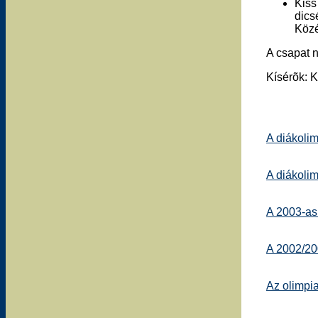
Kiss
dics
Közé
A csapat 
Kísérõk: 
A diákoli
A diákoli
A 2003-as
A 2002/2
Az olimpia