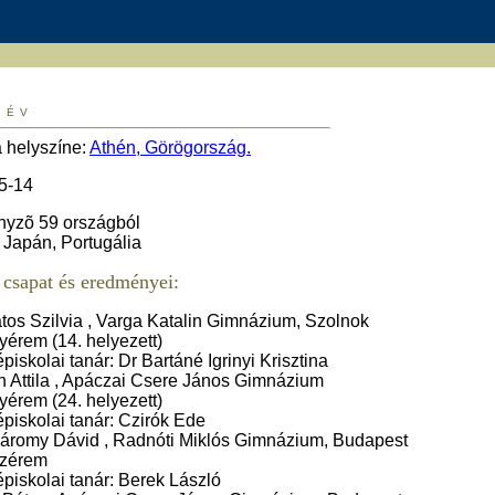
 ÉV
a helyszíne:
Athén, Görögország.
 5-14
nyzõ 59 országból
 Japán, Portugália
csapat és eredményei:
tos Szilvia , Varga Katalin Gimnázium, Szolnok
yérem (14. helyezett)
piskolai tanár: Dr Bartáné Igrinyi Krisztina
 Attila , Apáczai Csere János Gimnázium
yérem (24. helyezett)
piskolai tanár: Czirók Ede
romy Dávid , Radnóti Miklós Gimnázium, Budapest
nzérem
piskolai tanár: Berek László