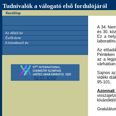
Tudnivalók a válogató elsõ fordulójáról
Kezdõlap
A 34. Nemz
és 30. köz
Az elõzõ év
Ez a hely
Évrõl-évre
laboratór
A következõ év
Az elõadás
Pénteken 
az a legj
várhatóan
Sajnos az
vidéki di
Az 57. IChO
95-101.
Azonnali 
visszajel
kívánóktól
Gratulálu