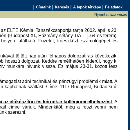
|
|
|
|
Címeink
Keresés
A lapok térképe
Feladatok
Nyomtatható verzió
az ELTE Kémiai Tanszékcsoportja tartja 2002. április 23.
nén (Budapest XI., Pázmány sétány 1/A., -1.64-es terem).
helyen található. Füzetet, íróeszközt, számológépet és
kával töltött nap után félnapos dolgozatírás következik.
bb hosszú dolgozat. Keddre remélhetõen kiderül, hogy ki
zív munkára hívunk vissza. Ez május 23-31. között lesz
ámogatást adni technikai és pénzügyi problémák miatt. A
an kaphatnak szállást. Címe: 1117 Budapest, Budaörsi út
i az elõkészítõn és kérnek-e kollégiumi elhelyezést.
A
ail címre várjuk. Mindenkitõl, még a részt venni nem
dunk szerezni.