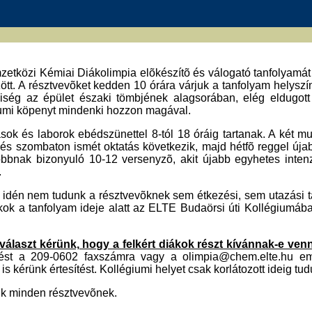
etközi Kémiai Diákolimpia elõkészítõ és válogató tanfolyamát 
ött. A résztvevõket kedden 10 órára várjuk a tanfolyam helyszí
iség az épület északi tömbjének alagsorában, elég eldugott 
iumi köpenyt mindenki hozzon magával.
ok és laborok ebédszünettel 8-tól 18 óráig tartanak. A két mun
és szombaton ismét oktatás következik, majd hétfõ reggel úja
obbnak bizonyuló 10-12 versenyzõ, akit újabb egyhetes inten
.
 idén nem tudunk a résztvevõknek sem étkezési, sem utazási t
ákok a tanfolyam ideje alatt az ELTE Budaörsi úti Kollégiumáb
választ kérünk, hogy a felkért diákok részt kívánnak-e venn
zést a 209-0602 faxszámra vagy a olimpia@chem.elte.hu em
 is kérünk értesítést. Kollégiumi helyet csak korlátozott ideig tu
nk minden résztvevõnek.