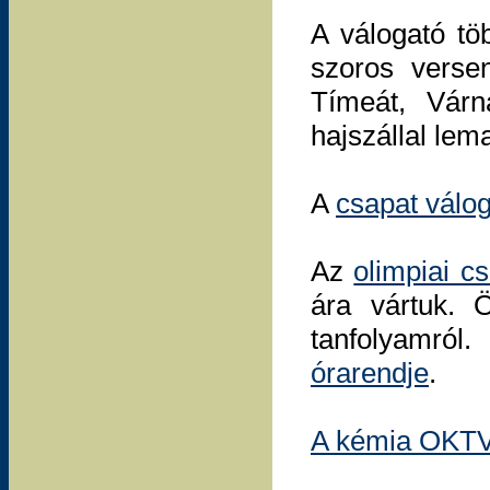
A válogató töb
szoros verse
Tímeát, Várn
hajszállal lema
A
csapat válo
Az
olimpiai c
ára vártuk. 
tanfolyamró
órarendje
.
A kémia OKTV