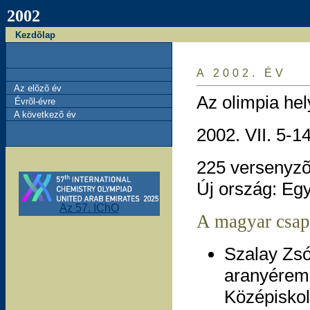
2002
Kezdõlap
A 2002. ÉV
Az elõzõ év
Az olimpia hel
Évrõl-évre
A következõ év
2002. VII. 5-14
225 versenyzõ
Új ország: Eg
Az 57. IChO
A magyar csap
Szalay Zsó
aranyérem 
Középiskol