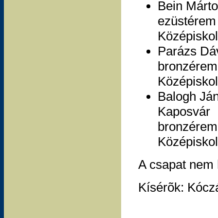
Bein Márt
ezüstérem 
Középiskola
Parázs Dáv
bronzérem 
Középiskol
Balogh Ján
Kaposvár
bronzérem 
Középiskol
A csapat nem 
Kísérõk: Kócz