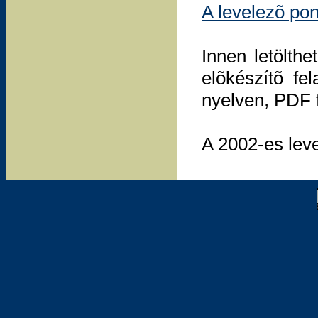
A levelezõ po
Innen letölth
elõkészítõ fe
nyelven, PDF
A 2002-es lev