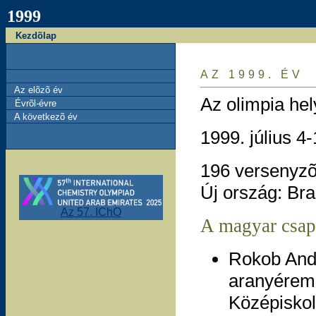
1999
Kezdõlap
AZ 1999. ÉV
Az elõzõ év
Az olimpia hel
Évrõl-évre
A következõ év
1999. július 4-
196 versenyzõ
Új ország: Bra
Az 57. IChO
A magyar csap
Rokob And
aranyérem 
Középiskol