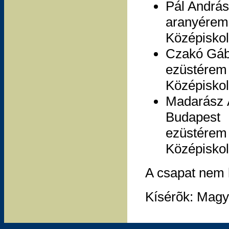
Pál András
aranyérem 
Középiskol
Czakó Gáb
ezüstérem 
Középiskol
Madarász 
Budapest
ezüstérem 
Középiskol
A csapat nem h
Kísérõk: Magyar