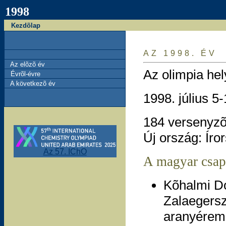
1998
Kezdõlap
AZ 1998. ÉV
Az elõzõ év
Az olimpia he
Évrõl-évre
A következõ év
1998. július 5-
184 versenyzõ
Új ország: Íro
Az 57. IChO
A magyar csap
Kõhalmi Dó
Zalaegers
aranyérem 