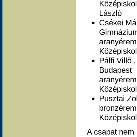
Középiskol
László
Csékei Már
Gimnázium
aranyérem 
Középiskol
Pálfi Vill
Budapest
aranyérem 
Középiskol
Pusztai Zo
bronzérem 
Középiskol
A csapat nem h