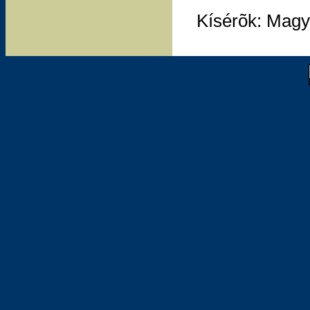
Kísérõk: Magy