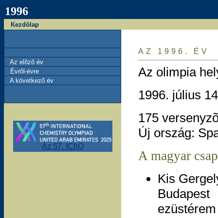
1996
Kezdõlap
AZ 1996. ÉV
Az elõzõ év
Az olimpia he
Évrõl-évre
A következõ év
1996. július 1
175 versenyzõ
Új ország: Sp
Az 57. IChO
A magyar csap
Kis Gergel
Budapest
ezüstérem 