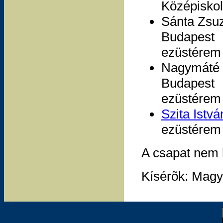
Középiskola
Sánta Zsu
Budapest
ezüstérem 
Nagymáté 
Budapest
ezüstérem 
Szita Istv
ezüstérem 
A csapat nem h
Kísérõk: Magya