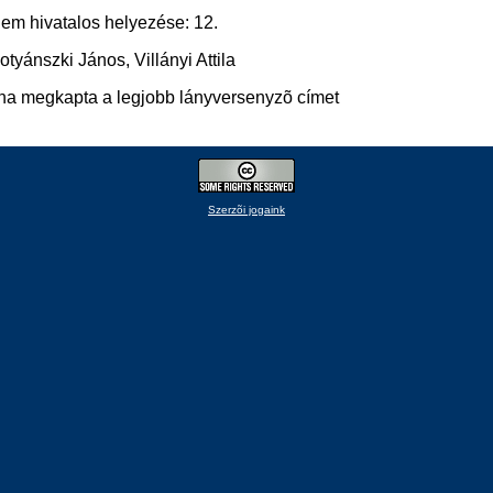
nem hivatalos helyezése: 12.
otyánszki János, Villányi Attila
na megkapta a legjobb lányversenyzõ címet
Szerzõi jogaink