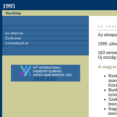
1995
Kezdõlap
AZ 199
Az elõzõ év
Az olimpia
Évrõl-évre
A következõ év
1995. júli
163 verse
Új ország:
A magyar 
Rost
Az 57. IChO
aran
Közé
Bunk
ezüs
Szek
bron
Nagy
bron