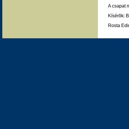
A csapat 
Kísérõk: B
Rosta Edi