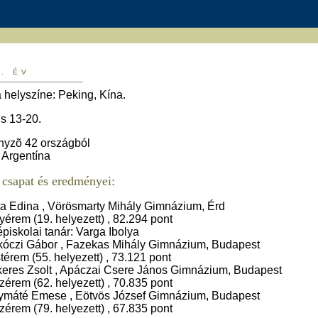
5. ÉV
 helyszíne: Peking, Kína.
us 13-20.
nyzõ 42 országból
 Argentína
csapat és eredményei:
a Edina , Vörösmarty Mihály Gimnázium, Érd
yérem (19. helyezett) , 82.294 pont
piskolai tanár: Varga Ibolya
óczi Gábor , Fazekas Mihály Gimnázium, Budapest
térem (55. helyezett) , 73.121 pont
eres Zsolt , Apáczai Csere János Gimnázium, Budapest
zérem (62. helyezett) , 70.835 pont
máté Emese , Eötvös József Gimnázium, Budapest
zérem (79. helyezett) , 67.835 pont