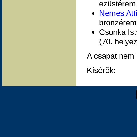
ezüstérem 
Nemes Att
bronzérem 
Csonka Ist
(70. helyez
A csapat nem h
Kísérõk: