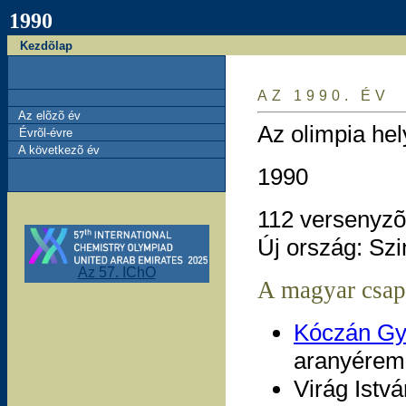
1990
Kezdõlap
AZ 1990. ÉV
Az elõzõ év
Az olimpia hel
Évrõl-évre
A következõ év
1990
112 versenyzõ
Új ország: Szi
Az 57. IChO
A magyar csap
Kóczán G
aranyérem 
Virág Istv