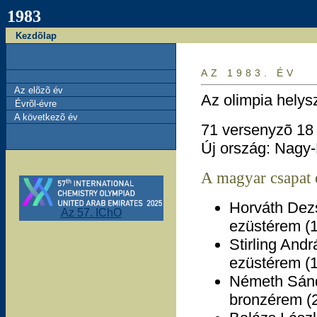
1983
Kezdõlap
AZ 1983. ÉV
Az elõzõ év
Az olimpia helys
Évrõl-évre
A következõ év
71 versenyzõ 18
Új ország: Nagy-
A magyar csapat 
Horváth Dez
Az 57. IChO
ezüstérem (10
Stirling Andr
ezüstérem (15
Németh Sán
bronzérem (2