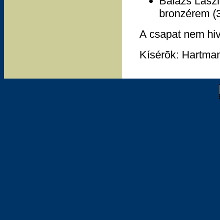
Balázs Lászl
bronzérem (3
A csapat nem hiv
Kísérõk: Hartma