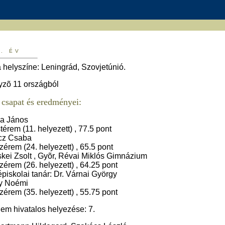
9. ÉV
 helyszíne: Leningrád, Szovjetúnió.
yzõ 11 országból
csapat és eredményei:
a János
térem (11. helyezett) , 77.5 pont
cz Csaba
zérem (24. helyezett) , 65.5 pont
kei Zsolt , Gyõr, Révai Miklós Gimnázium
zérem (26. helyezett) , 64.25 pont
piskolai tanár: Dr. Várnai György
y Noémi
zérem (35. helyezett) , 55.75 pont
em hivatalos helyezése: 7.