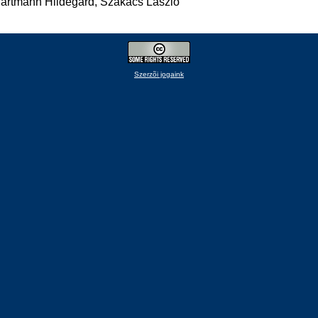
Hartmann Hildegard, Szakács László
Szerzõi jogaink