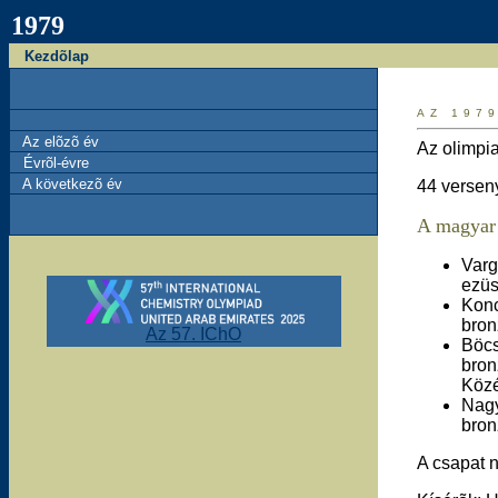
1979
Kezdõlap
AZ 197
Az elõzõ év
Az olimpia
Évrõl-évre
A következõ év
44 versen
A magyar 
Varg
ezüs
Kon
bron
Az 57. IChO
Böcs
bron
Közé
Nag
bron
A csapat n