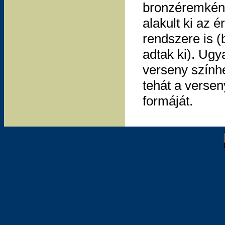
bronzéremként
alakult ki az
rendszere is 
adtak ki). Ugy
verseny színhe
tehát a verse
formáját.