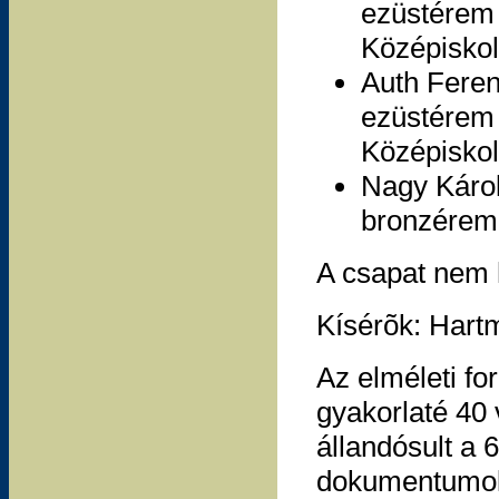
ezüstérem (
Középiskol
Auth Feren
ezüstérem 
Középiskol
Nagy Káro
bronzérem 
A csapat nem h
Kísérõk: Hart
Az elméleti f
gyakorlaté 40 
állandósult a 6
dokumentumokb