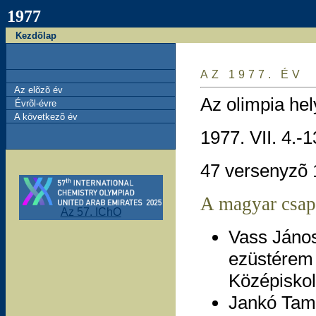
1977
Kezdõlap
AZ 1977. ÉV
Az elõzõ év
Az olimpia he
Évrõl-évre
A következõ év
1977. VII. 4.-1
47 versenyzõ 
A magyar csap
Az 57. IChO
Vass János
ezüstérem (
Középiskol
Jankó Tam