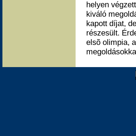
helyen végzett
kiváló megold
kapott díjat, 
részesült. Ér
elsõ olimpia, 
megoldásokkal 