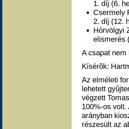
1. díj (6. h
Csermely 
2. díj (12.
Hórvölgyi 
elismerés (
A csapat nem h
Kísérõk: Hart
Az elméleti fo
lehetett gyûjt
végzett Tomas
100%-os volt.
arányban kioszt
részesült az a