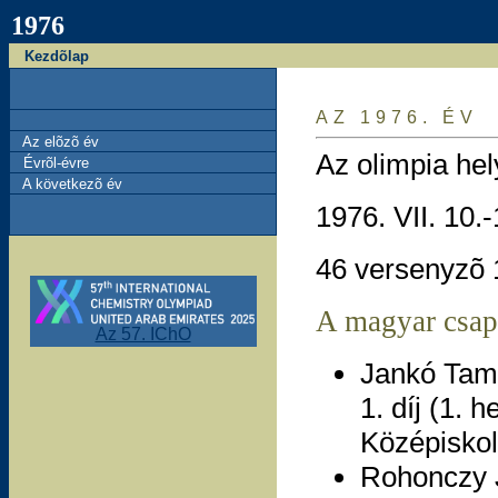
1976
Kezdõlap
AZ 1976. ÉV
Az elõzõ év
Az olimpia hel
Évrõl-évre
A következõ év
1976. VII. 10.-
46 versenyzõ 
A magyar csap
Az 57. IChO
Jankó Tam
1. díj (1. h
Középiskol
Rohonczy 