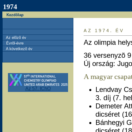
1974
Kezdõlap
AZ 1974. ÉV
Az elõzõ év
Az olimpia hel
Évrõl-évre
A következõ év
36 versenyzõ 9
Új ország: Jug
A magyar csapat
Lendvay Cs
Az 57. IChO
3. díj (7. h
Demeter Att
dicséret (16
Bánhegyi G
dicséret (18