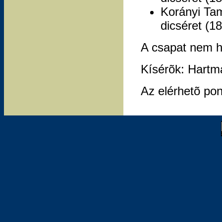
Korányi Ta
dicséret (18
A csapat nem hi
Kísérõk: Hartm
Az elérhetõ po