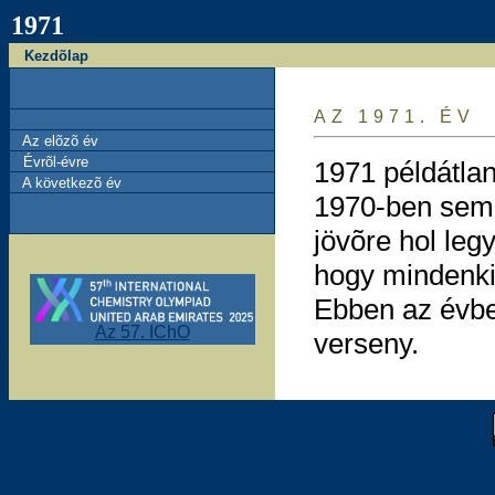
1971
Kezdõlap
AZ 1971. ÉV
Az elõzõ év
Évrõl-évre
1971 példátlan
A következõ év
1970-ben sem 
jövõre hol leg
hogy mindenki
Ebben az évbe
Az 57. IChO
verseny.